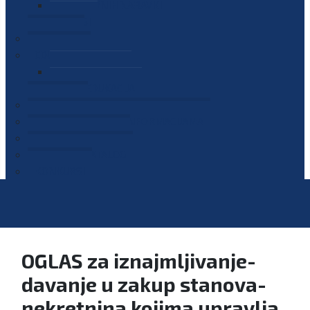
PLAN JAVNIH NABAVKI
OGLASI
GALERIJA
EDUKACIJE
PREZENTACIJE
PLAN EDUKACIJA
KONTAKT
VODIČ ZA PRISTUP INFORMACIJAMA
PRIJAVI KORUPCIJU
DIGITALNI KATALOG
KONKURSI
OGLAS za iznajmljivanje-
davanje u zakup stanova-
nekretnina kojima upravlja