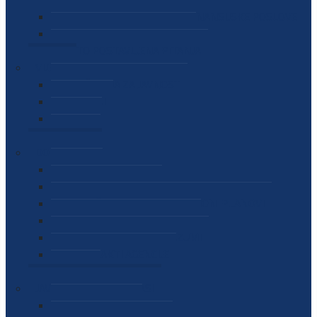
SEKTOR ZA MATERIJALNO-FINANSIJSKE POSLOVE
MEĐUNARODNA SURADNJA
ČESTO POSTAVLJENA PITANJA
VIJESTI
SAOPŠTENJA ZA JAVNOST
INTERVJUI
GOVORI
NAJAVE
DOKUMENTI
ZAKONI
PODZAKONSKI AKTI
STRATEŠKI DOKUMENTI I AKCIONI PLANOVI
MEĐUNARODNI DOKUMENTI
MEMORANDUMI I SPORAZUMI
INTERNI AKTI AGENCIJE
ARHIVA
JAVNE NABAVKE I OGLASI
JAVNE NABAVKE