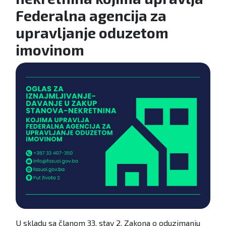
Federalna agencija za
upravljanje oduzetom
imovinom
U skladu sa članom 33. stav 2. Zakona o oduzimanju