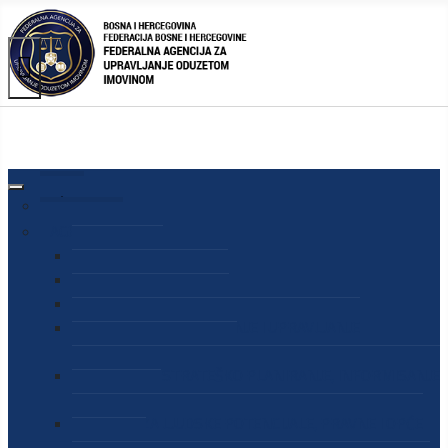
AGENCIJA
O AGENCIJI
DIREKTOR AGENCIJE
SEKRETAR AGENCIJE
SEKTOR ZA PREUZIMANJE I UPRAVLJANJE
ODUZETOM IMOVINOM
SEKTOR ZA STRATEŠKO PLANIRANJE, INFORMISANJE
I EDUKACIJU
SEKTOR ZA LJUDSKE POTENCIJALE, PRAVNE I OPĆE
POSLOVE