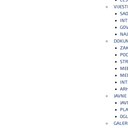
VIJEST
SAO
INT
GOV
NAJ
DOKU
ZA
POD
STR
ME
ME
INT
ARH
JAVNE
JAV
PLA
OGL
GALER