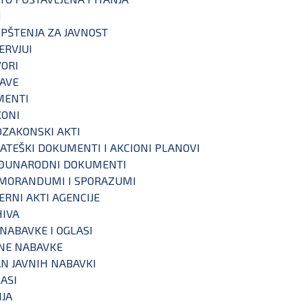
I
PŠTENJA ZA JAVNOST
ERVJUI
ORI
AVE
MENTI
KONI
ZAKONSKI AKTI
ATEŠKI DOKUMENTI I AKCIONI PLANOVI
ĐUNARODNI DOKUMENTI
MORANDUMI I SPORAZUMI
ERNI AKTI AGENCIJE
IVA
 NABAVKE I OGLASI
NE NABAVKE
N JAVNIH NABAVKI
ASI
IJA