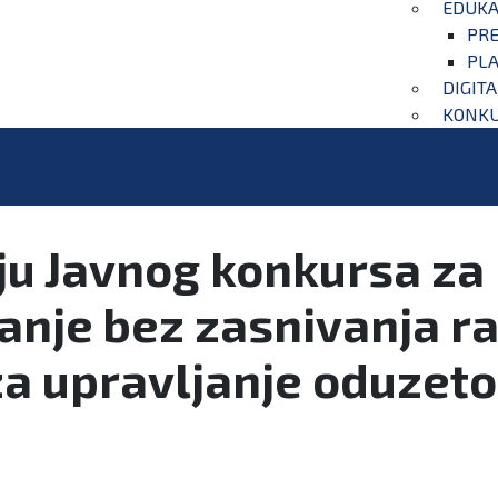
EDUKA
PRE
PLA
DIGIT
KONKU
ju Javnog konkursa za 
anje bez zasnivanja r
 za upravljanje oduze