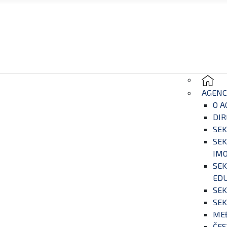
AGENC
O A
DIR
SEK
SEK
IM
SEK
EDU
SEK
SEK
ME
ČES