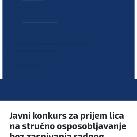
PLAN JAVNIH NABAVKI
OGLASI
GALERIJA
EDUKACIJE
PREZENTACIJE
PLAN EDUKACIJA
KONTAKT
VODIČ ZA PRISTUP INFORMACIJAMA
PRIJAVI KORUPCIJU
DIGITALNI KATALOG
KONKURSI
Javni konkurs za prijem lica
na stručno osposobljavanje
bez zasnivanja radnog