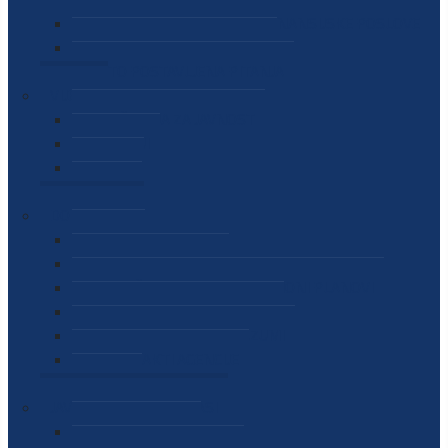
SEKTOR ZA MATERIJALNO-FINANSIJSKE POSLOVE
MEĐUNARODNA SURADNJA
ČESTO POSTAVLJENA PITANJA
VIJESTI
SAOPŠTENJA ZA JAVNOST
INTERVJUI
GOVORI
NAJAVE
DOKUMENTI
ZAKONI
PODZAKONSKI AKTI
STRATEŠKI DOKUMENTI I AKCIONI PLANOVI
MEĐUNARODNI DOKUMENTI
MEMORANDUMI I SPORAZUMI
INTERNI AKTI AGENCIJE
ARHIVA
JAVNE NABAVKE I OGLASI
JAVNE NABAVKE