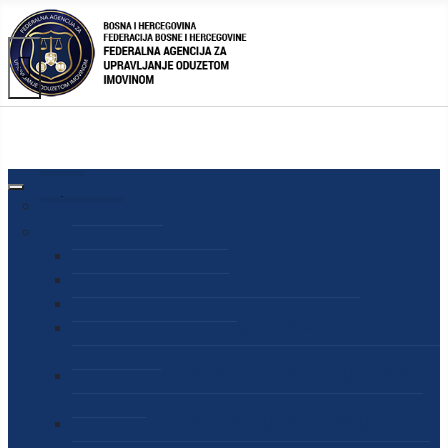
AGENCIJA
O AGENCIJI
DIREKTOR AGENCIJE
SEKRETAR AGENCIJE
SEKTOR ZA PREUZIMANJE I UPRAVLJANJE
ODUZETOM IMOVINOM
SEKTOR ZA STRATEŠKO PLANIRANJE, INFORMISANJE
I EDUKACIJU
SEKTOR ZA LJUDSKE POTENCIJALE, PRAVNE I OPĆE
POSLOVE