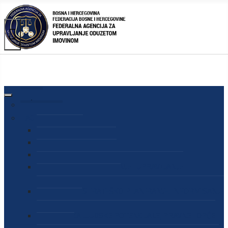
AGENCIJA
O AGENCIJI
DIREKTOR AGENCIJE
SEKRETAR AGENCIJE
SEKTOR ZA PREUZIMANJE I UPRAVLJANJE
ODUZETOM IMOVINOM
SEKTOR ZA STRATEŠKO PLANIRANJE, INFORMISANJE
I EDUKACIJU
SEKTOR ZA LJUDSKE POTENCIJALE, PRAVNE I OPĆE
POSLOVE