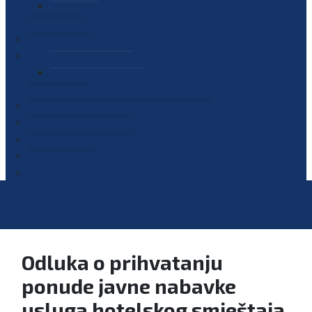
PLAN JAVNIH NABAVKI
OGLASI
GALERIJA
EDUKACIJE
PREZENTACIJE
PLAN EDUKACIJA
KONTAKT
VODIČ ZA PRISTUP INFORMACIJAMA
PRIJAVI KORUPCIJU
DIGITALNI KATALOG
KONKURSI
Odluka o prihvatanju
ponude javne nabavke
usluga hotelskog smještaja