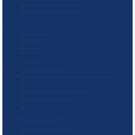
SEKTOR ZA MATERIJALNO-FINANSIJSKE POSLOVE
MEĐUNARODNA SURADNJA
ČESTO POSTAVLJENA PITANJA
VIJESTI
SAOPŠTENJA ZA JAVNOST
INTERVJUI
GOVORI
NAJAVE
DOKUMENTI
ZAKONI
PODZAKONSKI AKTI
STRATEŠKI DOKUMENTI I AKCIONI PLANOVI
MEĐUNARODNI DOKUMENTI
MEMORANDUMI I SPORAZUMI
INTERNI AKTI AGENCIJE
ARHIVA
JAVNE NABAVKE I OGLASI
JAVNE NABAVKE