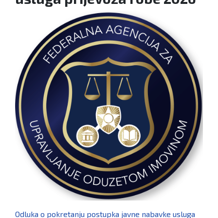
Odluka o pokretanju postupka javne nabavke usluga