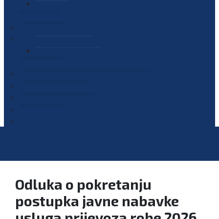
PLAN JAVNIH NABAVKI
OGLASI
GALERIJA
EDUKACIJE
PREZENTACIJE
PLAN EDUKACIJA
KONTAKT
VODIČ ZA PRISTUP INFORMACIJAMA
PRIJAVI KORUPCIJU
DIGITALNI KATALOG
KONKURSI
Odluka o pokretanju
postupka javne nabavke
usluga prijevoza robe 2026