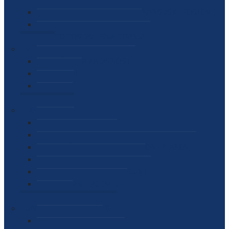
SEKTOR ZA MATERIJALNO-FINANSIJSKE POSLOVE
MEĐUNARODNA SURADNJA
ČESTO POSTAVLJENA PITANJA
VIJESTI
SAOPŠTENJA ZA JAVNOST
INTERVJUI
GOVORI
NAJAVE
DOKUMENTI
ZAKONI
PODZAKONSKI AKTI
STRATEŠKI DOKUMENTI I AKCIONI PLANOVI
MEĐUNARODNI DOKUMENTI
MEMORANDUMI I SPORAZUMI
INTERNI AKTI AGENCIJE
ARHIVA
JAVNE NABAVKE I OGLASI
JAVNE NABAVKE