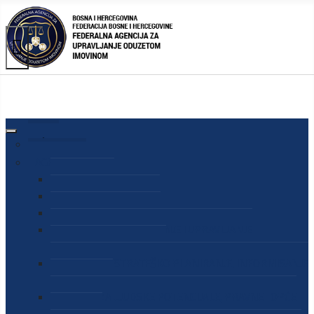
AGENCIJA
O AGENCIJI
DIREKTOR AGENCIJE
SEKRETAR AGENCIJE
SEKTOR ZA PREUZIMANJE I UPRAVLJANJE
ODUZETOM IMOVINOM
SEKTOR ZA STRATEŠKO PLANIRANJE, INFORMISANJE
I EDUKACIJU
SEKTOR ZA LJUDSKE POTENCIJALE, PRAVNE I OPĆE
POSLOVE