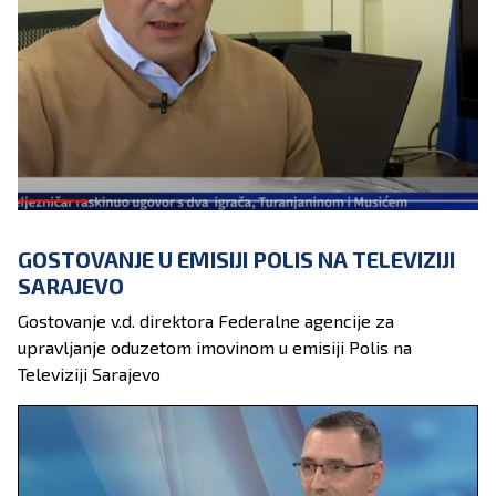
priznanju krivice i presudama kantonalnih i općinskih
sudova u FBiH i predstavljaju nezakonito stečenu
imovinsku korist pribavljenu izvršenjem krivičnih djela
organizirani kriminal, porezna utaja, zloupotreba
položaja ili ovlaštenja, udruživanje radi činjenja krivičnog
djela u vezi s pranjem novca...
GOSTOVANJE U EMISIJI POLIS NA TELEVIZIJI
SARAJEVO
Gostovanje v.d. direktora Federalne agencije za
upravljanje oduzetom imovinom u emisiji Polis na
Televiziji Sarajevo