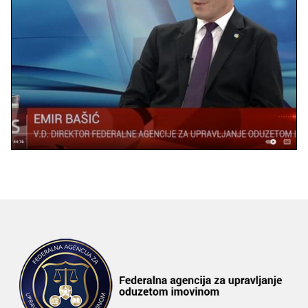
- Agencija trenutno upravlja s ukupno 90 nekretnina. Radi
se o 80 privremeno oduzetih nekretnina vrijednih
12.475.319 KM, koje se sastoje od zemljišta, poslovnih
prostora, parking-prostora, stanova, apartmana, ostava i
garažnih mjesta. Trajno je oduzeto 10 nekretnina ukupne
vrijednosti 4.568.901 KM. One su postale vlasništvo FBiH
na osnovu pravosnažnih presuda. Radi se o četiri
zemljišne parcele, tri stana, jednom garažnom mjestu,
jednoj kući sa zemljištem i zgradi u centru Sarajeva –
dodaje Bašić.
Naredbe suda
Bašić kaže da se većina nekretnina izdaje u zakup, kako bi
se smanjila mogućnost zahtjeva za naknadu štete, jer se
vraćanjem nekretnine, naredbom suda vraćaju i
zakupnine tokom upravljanja.