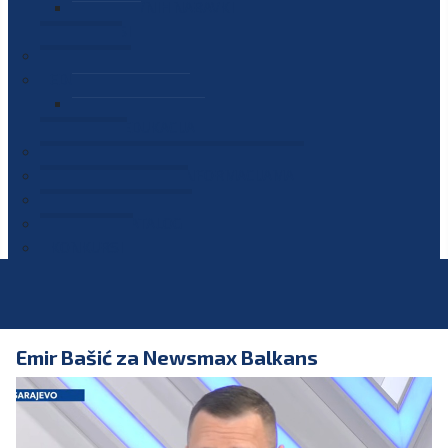
PLAN JAVNIH NABAVKI
OGLASI
GALERIJA
EDUKACIJE
PREZENTACIJE
PLAN EDUKACIJA
KONTAKT
VODIČ ZA PRISTUP INFORMACIJAMA
PRIJAVI KORUPCIJU
DIGITALNI KATALOG
KONKURSI
Emir Bašić za Newsmax Balkans