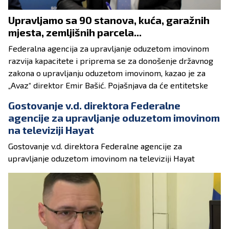
Upravljamo sa 90 stanova, kuća, garažnih
mjesta, zemljišnih parcela...
Federalna agencija za upravljanje oduzetom imovinom
razvija kapacitete i priprema se za donošenje državnog
zakona o upravljanju oduzetom imovinom, kazao je za
„Avaz“ direktor Emir Bašić. Pojašnjava da će entitetske
agencije preuzeti imovinu koja je oduzeta rješenjima Suda
Gostovanje v.d. direktora Federalne
BiH.
agencije za upravljanje oduzetom imovinom
na televiziji Hayat
- Radi se o desecima miliona maraka vrijednoj imovini,
koja će doći na upravljanje Federalnoj agenciji. Razvijamo
Gostovanje v.d. direktora Federalne agencije za
kapacitete, obučavamo i upošljavamo nove službenike,
upravljanje oduzetom imovinom na televiziji Hayat
kako bismo bili spremni za tu priču – kaže Bašić.
Priznanje krivice
U proteklih 15 mjeseci Federalna agencija je u budžet
FBiH uplatila više od 5,1 milion KM. Ova sredstva su trajno
oduzeta u skladu sa zaključenim sporazumima o