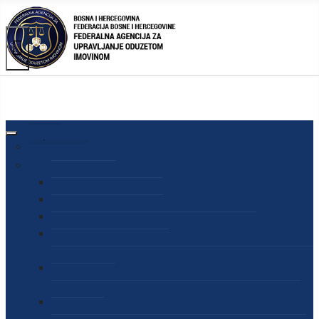
AGENCIJA
O AGENCIJI
DIREKTOR AGENCIJE
SEKRETAR AGENCIJE
SEKTOR ZA PREUZIMANJE I UPRAVLJANJE
ODUZETOM IMOVINOM
SEKTOR ZA STRATEŠKO PLANIRANJE, INFORMISANJE
I EDUKACIJU
SEKTOR ZA LJUDSKE POTENCIJALE, PRAVNE I OPĆE
POSLOVE