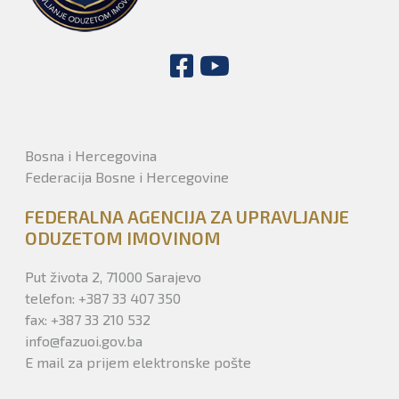
Bosna i Hercegovina
Federacija Bosne i Hercegovine
FEDERALNA AGENCIJA ZA UPRAVLJANJE
ODUZETOM IMOVINOM
Stanje privremeno i trajno oduzete imovine kojom
upravlja Agencija.
Avaz
Put života 2, 71000 Sarajevo
- Veliki problem prilikom upravljanja predstavlja
telefon: +387 33 407 350
nedostatak kadrova, kako bi se adekvatno pratile uplate
fax: +387 33 210 532
režijskih troškova. Osim kontrole plaćanja zakupnine,
info@fazuoi.gov.ba
službenici Agencije su dužni da prate i broj osoba koje
E mail za prijem elektronske pošte
koriste nekretninu i da li zakupci redovno plaćaju režijske