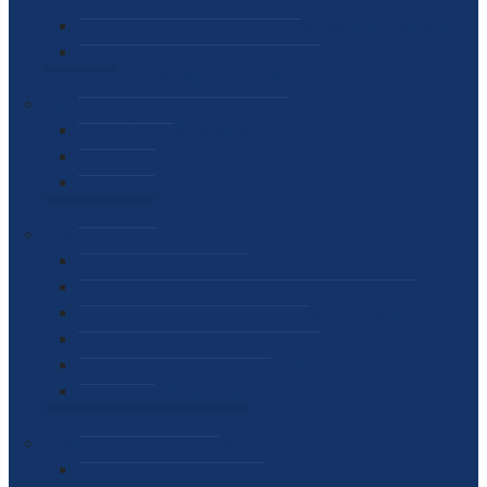
SEKTOR ZA MATERIJALNO-FINANSIJSKE POSLOVE
MEĐUNARODNA SURADNJA
ČESTO POSTAVLJENA PITANJA
VIJESTI
SAOPŠTENJA ZA JAVNOST
INTERVJUI
GOVORI
NAJAVE
DOKUMENTI
ZAKONI
PODZAKONSKI AKTI
STRATEŠKI DOKUMENTI I AKCIONI PLANOVI
MEĐUNARODNI DOKUMENTI
MEMORANDUMI I SPORAZUMI
INTERNI AKTI AGENCIJE
ARHIVA
JAVNE NABAVKE I OGLASI
JAVNE NABAVKE