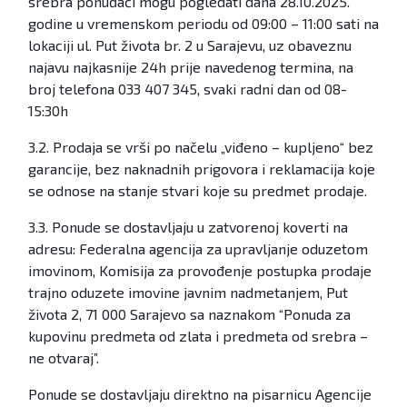
srebra ponuđači mogu pogledati dana 28.10.2025.
godine u vremenskom periodu od 09:00 – 11:00 sati na
lokaciji ul. Put života br. 2 u Sarajevu, uz obaveznu
najavu najkasnije 24h prije navedenog termina, na
broj telefona 033 407 345, svaki radni dan od 08-
15:30h
3.2. Prodaja se vrši po načelu „viđeno – kupljeno“ bez
garancije, bez naknadnih prigovora i reklamacija koje
se odnose na stanje stvari koje su predmet prodaje.
3.3. Ponude se dostavljaju u zatvorenoj koverti na
adresu: Federalna agencija za upravljanje oduzetom
imovinom, Komisija za provođenje postupka prodaje
trajno oduzete imovine javnim nadmetanjem, Put
života 2, 71 000 Sarajevo sa naznakom “Ponuda za
kupovinu predmeta od zlata i predmeta od srebra –
ne otvaraj”.
Ponude se dostavljaju direktno na pisarnicu Agencije