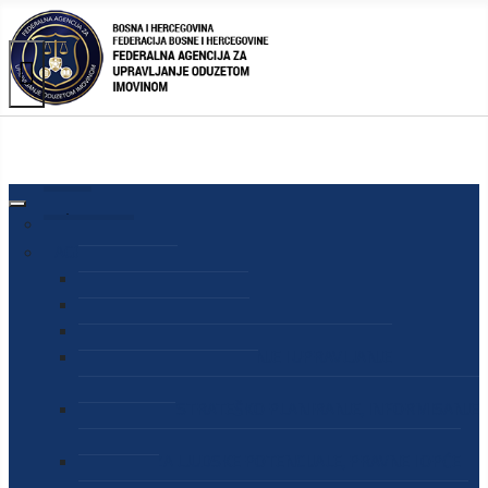
AGENCIJA
O AGENCIJI
DIREKTOR AGENCIJE
SEKRETAR AGENCIJE
SEKTOR ZA PREUZIMANJE I UPRAVLJANJE
ODUZETOM IMOVINOM
SEKTOR ZA STRATEŠKO PLANIRANJE, INFORMISANJE
I EDUKACIJU
SEKTOR ZA LJUDSKE POTENCIJALE, PRAVNE I OPĆE
POSLOVE