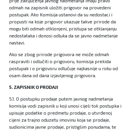
prije zaključenja javnog nadmetanja imaju pravo
odmah na zapisnik uložiti prigovor na provedeni
postupak. Ako Komisija ustanovi da su nedostaci i
propusti na koje prigovor ukazuje takve prirode da
mogu biti odmah otklonjeni, pristupa se otklanjanju
nedostataka i donosi odluka da se javno nadmetanje
nastavi.
Ako se zbog prirode prigovora ne može odmah
raspraviti i odlučiti o prigovoru, komisija prekida
postupak i o prigovoru odlučuje najkasnije u roku od
osam dana od dana izjavljenog prigovora.
5. ZAPISNIK O PRODAJI
5.1. O postupku prodaje putem javnog nadmetanja
komisija vodi zapisnik u koji unosi cijeli tok postupka i
upisuje podatke o predmetu prodaje, o utvrđenoj
cijeni za trajno oduzetu imovinu koja se prodaje,
sudionicima javne prodaje, pristiglim ponudama, te