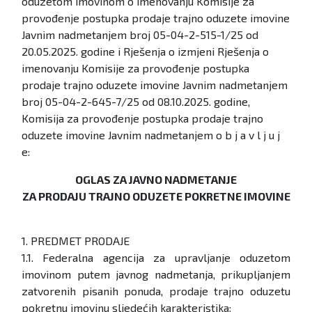
oduzetom imovinom o imenovanju Komisije za
provođenje postupka prodaje trajno oduzete imovine
Javnim nadmetanjem broj 05-04-2-515-1/25 od
20.05.2025. godine i Rješenja o izmjeni Rješenja o
imenovanju Komisije za provođenje postupka
prodaje trajno oduzete imovine Javnim nadmetanjem
broj 05-04-2-645-7/25 od 08.10.2025. godine,
Komisija za provođenje postupka prodaje trajno
oduzete imovine Javnim nadmetanjem o b j a v l j u j
e:
OGLAS ZA JAVNO NADMETANJE
ZA PRODAJU TRAJNO ODUZETE POKRETNE IMOVINE
1. PREDMET PRODAJE
1.1. Federalna agencija za upravljanje oduzetom
imovinom putem javnog nadmetanja, prikupljanjem
zatvorenih pisanih ponuda, prodaje trajno oduzetu
pokretnu imovinu sljedećih karakteristika: