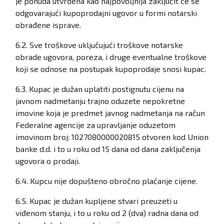
je ponuda utvrđena kao najpovoljnija zaključit će se
odgovarajući kupoprodajni ugovor u formi notarski
obrađene isprave.
6.2. Sve troškove uključujući troškove notarske
obrade ugovora, poreza, i druge eventualne troškove
koji se odnose na postupak kupoprodaje snosi kupac.
6.3. Kupac je dužan uplatiti postignutu cijenu na
javnom nadmetanju trajno oduzete nepokretne
imovine koja je predmet javnog nadmetanja na račun
Federalne agencije za upravljanje oduzetom
imovinom broj: 1027080000020815 otvoren kod Union
banke d.d. i to u roku od 15 dana od dana zaključenja
ugovora o prodaji.
6.4. Kupcu nije dopušteno obročno plaćanje cijene.
6.5. Kupac je dužan kupljene stvari preuzeti u
viđenom stanju, i to u roku od 2 (dva) radna dana od