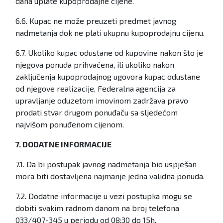
dana uplate kupoprodajne cijene.
6.6. Kupac ne može preuzeti predmet javnog
nadmetanja dok ne plati ukupnu kupoprodajnu cijenu.
6.7. Ukoliko kupac odustane od kupovine nakon što je
njegova ponuda prihvaćena, ili ukoliko nakon
zaključenja kupoprodajnog ugovora kupac odustane
od njegove realizacije, Federalna agencija za
upravljanje oduzetom imovinom zadržava pravo
prodati stvar drugom ponuđaču sa sljedećom
najvišom ponuđenom cijenom.
7. DODATNE INFORMACIJE
7.1. Da bi postupak javnog nadmetanja bio uspješan
mora biti dostavljena najmanje jedna validna ponuda.
7.2. Dodatne informacije u vezi postupka mogu se
dobiti svakim radnom danom na broj telefona
033/407-345 u periodu od 08:30 do 15h.