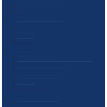
SEKTOR ZA MATERIJALNO-FINANSIJSKE POSLOVE
MEĐUNARODNA SURADNJA
ČESTO POSTAVLJENA PITANJA
VIJESTI
SAOPŠTENJA ZA JAVNOST
INTERVJUI
GOVORI
NAJAVE
DOKUMENTI
ZAKONI
PODZAKONSKI AKTI
STRATEŠKI DOKUMENTI I AKCIONI PLANOVI
MEĐUNARODNI DOKUMENTI
MEMORANDUMI I SPORAZUMI
INTERNI AKTI AGENCIJE
ARHIVA
JAVNE NABAVKE I OGLASI
JAVNE NABAVKE