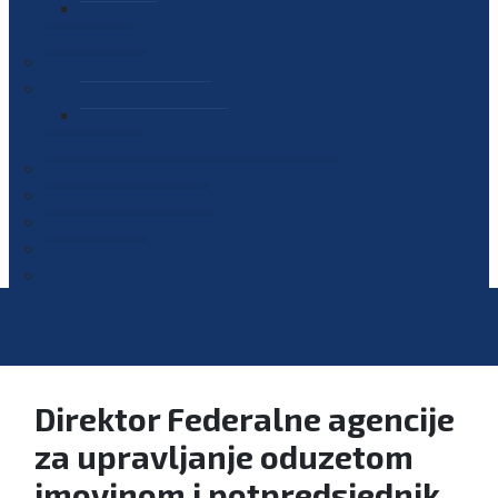
PLAN JAVNIH NABAVKI
OGLASI
GALERIJA
EDUKACIJE
PREZENTACIJE
PLAN EDUKACIJA
KONTAKT
VODIČ ZA PRISTUP INFORMACIJAMA
PRIJAVI KORUPCIJU
DIGITALNI KATALOG
KONKURSI
Direktor Federalne agencije
za upravljanje oduzetom
imovinom i potpredsjednik