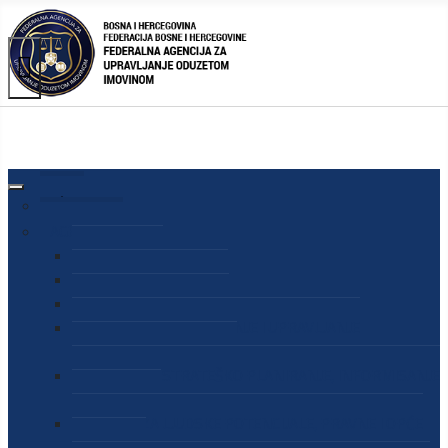
AGENCIJA
O AGENCIJI
DIREKTOR AGENCIJE
SEKRETAR AGENCIJE
SEKTOR ZA PREUZIMANJE I UPRAVLJANJE
ODUZETOM IMOVINOM
SEKTOR ZA STRATEŠKO PLANIRANJE, INFORMISANJE
I EDUKACIJU
SEKTOR ZA LJUDSKE POTENCIJALE, PRAVNE I OPĆE
POSLOVE