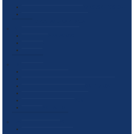
SEKTOR ZA MATERIJALNO-FINANSIJSKE POSLOVE
MEĐUNARODNA SURADNJA
ČESTO POSTAVLJENA PITANJA
VIJESTI
SAOPŠTENJA ZA JAVNOST
INTERVJUI
GOVORI
NAJAVE
DOKUMENTI
ZAKONI
PODZAKONSKI AKTI
STRATEŠKI DOKUMENTI I AKCIONI PLANOVI
MEĐUNARODNI DOKUMENTI
MEMORANDUMI I SPORAZUMI
INTERNI AKTI AGENCIJE
ARHIVA
JAVNE NABAVKE I OGLASI
JAVNE NABAVKE