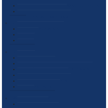
SEKTOR ZA MATERIJALNO-FINANSIJSKE POSLOVE
MEĐUNARODNA SURADNJA
ČESTO POSTAVLJENA PITANJA
VIJESTI
SAOPŠTENJA ZA JAVNOST
INTERVJUI
GOVORI
NAJAVE
DOKUMENTI
ZAKONI
PODZAKONSKI AKTI
STRATEŠKI DOKUMENTI I AKCIONI PLANOVI
MEĐUNARODNI DOKUMENTI
MEMORANDUMI I SPORAZUMI
INTERNI AKTI AGENCIJE
ARHIVA
JAVNE NABAVKE I OGLASI
JAVNE NABAVKE