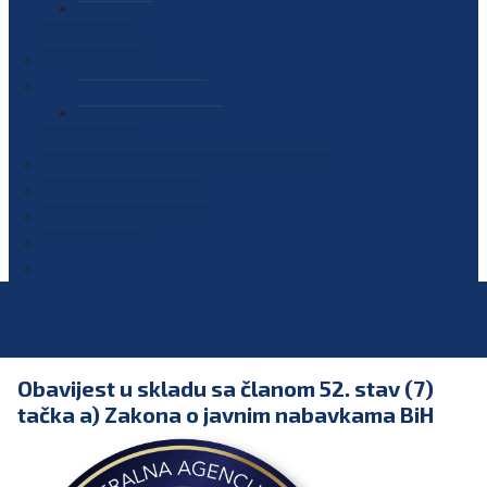
PLAN JAVNIH NABAVKI
OGLASI
GALERIJA
EDUKACIJE
PREZENTACIJE
PLAN EDUKACIJA
KONTAKT
VODIČ ZA PRISTUP INFORMACIJAMA
PRIJAVI KORUPCIJU
DIGITALNI KATALOG
KONKURSI
Obavijest u skladu sa članom 52. stav (7)
tačka a) Zakona o javnim nabavkama BiH