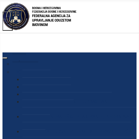
AGENCIJA
O AGENCIJI
DIREKTOR AGENCIJE
SEKRETAR AGENCIJE
SEKTOR ZA PREUZIMANJE I UPRAVLJANJE
ODUZETOM IMOVINOM
SEKTOR ZA STRATEŠKO PLANIRANJE, INFORMISANJE
I EDUKACIJU
SEKTOR ZA LJUDSKE POTENCIJALE, PRAVNE I OPĆE
POSLOVE