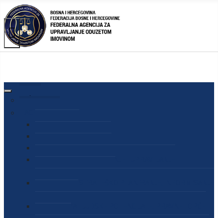
AGENCIJA
O AGENCIJI
DIREKTOR AGENCIJE
SEKRETAR AGENCIJE
SEKTOR ZA PREUZIMANJE I UPRAVLJANJE
ODUZETOM IMOVINOM
SEKTOR ZA STRATEŠKO PLANIRANJE, INFORMISANJE
I EDUKACIJU
SEKTOR ZA LJUDSKE POTENCIJALE, PRAVNE I OPĆE
POSLOVE