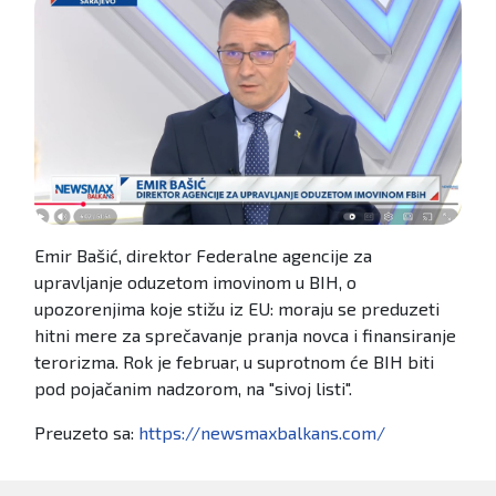
Emir Bašić, direktor Federalne agencije za
upravljanje oduzetom imovinom u BIH, o
upozorenjima koje stižu iz EU: moraju se preduzeti
hitni mere za sprečavanje pranja novca i finansiranje
terorizma. Rok je februar, u suprotnom će BIH biti
pod pojačanim nadzorom, na "sivoj listi".
Preuzeto sa:
https://newsmaxbalkans.com/