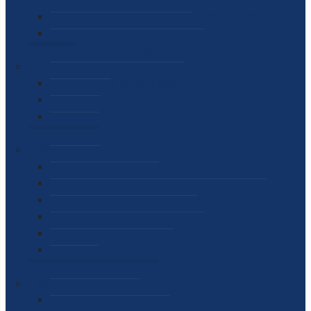
SEKTOR ZA MATERIJALNO-FINANSIJSKE POSLOVE
MEĐUNARODNA SURADNJA
ČESTO POSTAVLJENA PITANJA
VIJESTI
SAOPŠTENJA ZA JAVNOST
INTERVJUI
GOVORI
NAJAVE
DOKUMENTI
ZAKONI
PODZAKONSKI AKTI
STRATEŠKI DOKUMENTI I AKCIONI PLANOVI
MEĐUNARODNI DOKUMENTI
MEMORANDUMI I SPORAZUMI
INTERNI AKTI AGENCIJE
ARHIVA
JAVNE NABAVKE I OGLASI
JAVNE NABAVKE