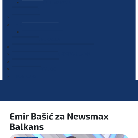
PLAN JAVNIH NABAVKI
OGLASI
GALERIJA
EDUKACIJE
PREZENTACIJE
PLAN EDUKACIJA
KONTAKT
VODIČ ZA PRISTUP INFORMACIJAMA
PRIJAVI KORUPCIJU
DIGITALNI KATALOG
KONKURSI
Emir Bašić za Newsmax
Balkans