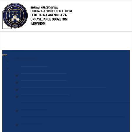
AGENCIJA
O AGENCIJI
DIREKTOR AGENCIJE
SEKRETAR AGENCIJE
SEKTOR ZA PREUZIMANJE I UPRAVLJANJE
ODUZETOM IMOVINOM
SEKTOR ZA STRATEŠKO PLANIRANJE, INFORMISANJE
I EDUKACIJU
SEKTOR ZA LJUDSKE POTENCIJALE, PRAVNE I OPĆE
POSLOVE