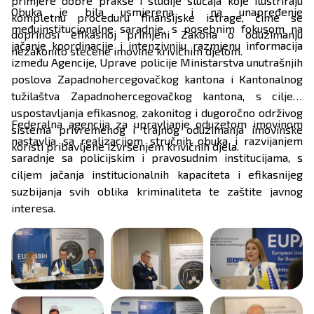
primjere dobre prakse i studije slučaja koje ilustriraju
Obuka je bila usmjerena i na unapređenje
kompletnu proceduru finansijske istrage, čime se
međuinstitucionalne saradnje, s posebnim fokusom na
doprinosi efikasnoj primjeni Zakona o oduzimanju
jačanje koordinacije i intenzivniju razmjenu informacija
nezakonito stečene imovine krivičnim djelom.
između Agencije, Uprave policije Ministarstva unutrašnjih
poslova Zapadnohercegovačkog kantona i Kantonalnog
tužilaštva Zapadnohercegovačkog kantona, s ciljem
uspostavljanja efikasnog, zakonitog i dugoročno održivog
Federalna agencija za upravljanje oduzetom imovinom
sistema privremenog i trajnog oduzimanja imovinske
nastavlja sa realizacijom stručnih obuka i razvijanjem
koristi pribavljene izvršenjem krivičnih djela.
saradnje sa policijskim i pravosudnim institucijama, s
ciljem jačanja institucionalnih kapaciteta i efikasnijeg
suzbijanja svih oblika kriminaliteta te zaštite javnog
interesa.