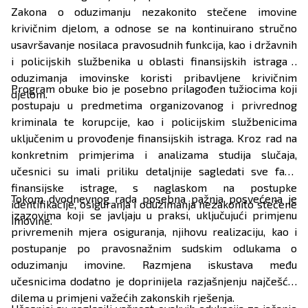
Zakona o oduzimanju nezakonito stečene imovine
krivičnim djelom, a odnose se na kontinuirano stručno
usavršavanje nosilaca pravosudnih funkcija, kao i državnih
i policijskih službenika u oblasti finansijskih istraga i
oduzimanja imovinske koristi pribavljene krivičnim
Program obuke bio je posebno prilagođen tužiocima koji
djelom.
postupaju u predmetima organizovanog i privrednog
kriminala te korupcije, kao i policijskim službenicima
uključenim u provođenje finansijskih istraga. Kroz rad na
konkretnim primjerima i analizama studija slučaja,
učesnici su imali priliku detaljnije sagledati sve faze
finansijske istrage, s naglaskom na postupke
Tokom dvodnevnog rada posebna pažnja posvećena je
identifikacije, osiguranja i oduzimanja nezakonito stečene
izazovima koji se javljaju u praksi, uključujući primjenu
imovine.
privremenih mjera osiguranja, njihovu realizaciju, kao i
postupanje po pravosnažnim sudskim odlukama o
oduzimanju imovine. Razmjena iskustava među
učesnicima dodatno je doprinijela razjašnjenju najčešćih
dilema u primjeni važećih zakonskih rješenja.