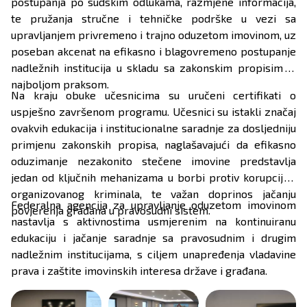
postupanja po sudskim odlukama, razmjene informacija,
te pružanja stručne i tehničke podrške u vezi sa
upravljanjem privremeno i trajno oduzetom imovinom, uz
poseban akcenat na efikasno i blagovremeno postupanje
nadležnih institucija u skladu sa zakonskim propisima i
najboljom praksom.
Na kraju obuke učesnicima su uručeni certifikati o
uspješno završenom programu. Učesnici su istakli značaj
ovakvih edukacija i institucionalne saradnje za dosljedniju
primjenu zakonskih propisa, naglašavajući da efikasno
oduzimanje nezakonito stečene imovine predstavlja
jedan od ključnih mehanizama u borbi protiv korupcije i
organizovanog kriminala, te važan doprinos jačanju
Federalna agencija za upravljanje oduzetom imovinom
povjerenja građana u pravosudni sistem.
nastavlja s aktivnostima usmjerenim na kontinuiranu
edukaciju i jačanje saradnje sa pravosudnim i drugim
nadležnim institucijama, s ciljem unapređenja vladavine
prava i zaštite imovinskih interesa države i građana.