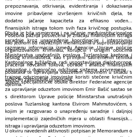
prepoznavanja, otkrivanja, evidentiranja i dokazivanja
imovine pribavljene izvršenjem krivičnih djela, te
dodatno jačanje kapaciteta za efikasno vođenje
finansijskih istraga tokom svih faza krivičnog postupka.
Obuka je bila usmjerena i na jačanje međuinstitucionalne
Posebna pažnja posvećena je značaju finansijskih istraga
saradnje kroz unapređenje koordinacije i intenzivniju
kao jednom od najvažnijih mehanizama u suprotstavljanju
razmjenu informacija između Agencije, Uprave policije
organizovanom kriminalu, korupciji i drugim oblicima
Ministarstva unutrašnjih poslova Tuzlanskog kantona i
teškog kriminaliteta, kao i primjeni savremenih tehnika
Kantonalnog tužilaštva, radi uspostavljanja djelotvornog,
praćenja novčanih tokova, obrade i analize finansijskih
zakonitog i dugoročno održivog sistema privremenog i
podataka te upravljanja oduzetom imovinom u skladu s
trajnog oduzimanja imovinske koristi stečene krivičnim
važećim zakonskim propisima.
Tokom specijalističke obuke direktor Federalne agencije
djelima.
za upravljanje oduzetom imovinom Emir Bašić sastao se
s direktorom Uprave policije Ministarstva unutrašnjih
poslova Tuzlanskog kantona Elvirom Mahmutovićem, s
kojim je razgovarao o unapređenju saradnje i daljnjoj
implementaciji zajedničkih mjera u oblasti finansijskih
istraga i upravljanja oduzetom imovinom.
U okviru navedenih aktivnosti potpisan je Memorandum o