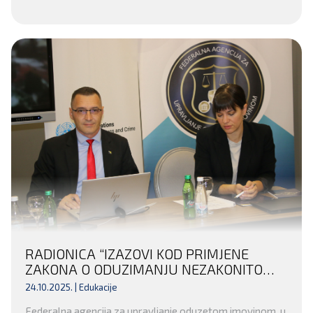
RADIONICA “IZAZOVI KOD PRIMJENE
ZAKONA O ODUZIMANJU NEZAKONITO
STEČENE IMOVINE KRIVIČNIM DJELOM
24.10.2025. |
Edukacije
FEDERACIJE BOSNE I HERCEGOVINE” ZA
Federalna agencija za upravljanje oduzetom imovinom, u