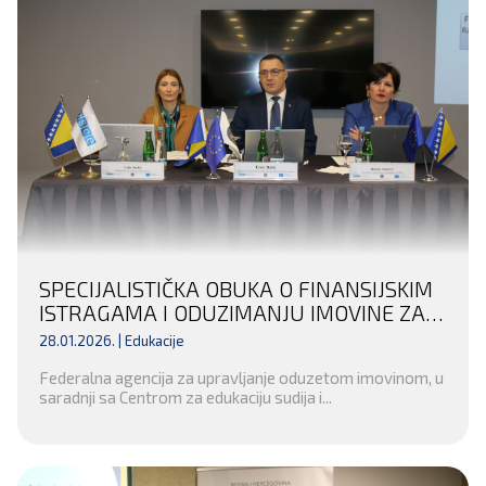
SPECIJALISTIČKA OBUKA O FINANSIJSKIM
ISTRAGAMA I ODUZIMANJU IMOVINE ZA
INSTITUCIJE UNSKO-SANSKOG KANTONA
28.01.2026. |
Edukacije
– POTPISAN SPORAZUM O SARADNJI SA
Federalna agencija za upravljanje oduzetom imovinom, u
OPĆINSKIM SUDOM U BIHAĆU
saradnji sa Centrom za edukaciju sudija i...