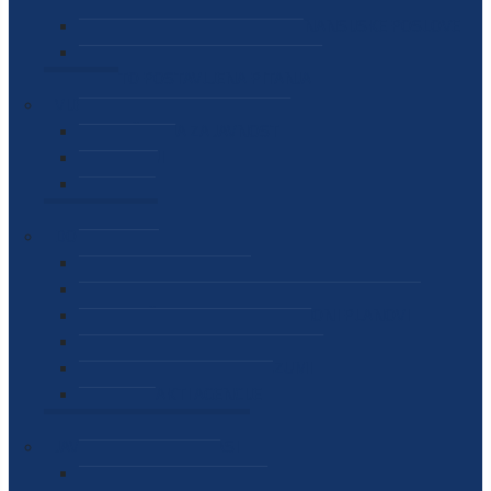
SEKTOR ZA MATERIJALNO-FINANSIJSKE POSLOVE
MEĐUNARODNA SURADNJA
ČESTO POSTAVLJENA PITANJA
VIJESTI
SAOPŠTENJA ZA JAVNOST
INTERVJUI
GOVORI
NAJAVE
DOKUMENTI
ZAKONI
PODZAKONSKI AKTI
STRATEŠKI DOKUMENTI I AKCIONI PLANOVI
MEĐUNARODNI DOKUMENTI
MEMORANDUMI I SPORAZUMI
INTERNI AKTI AGENCIJE
ARHIVA
JAVNE NABAVKE I OGLASI
JAVNE NABAVKE