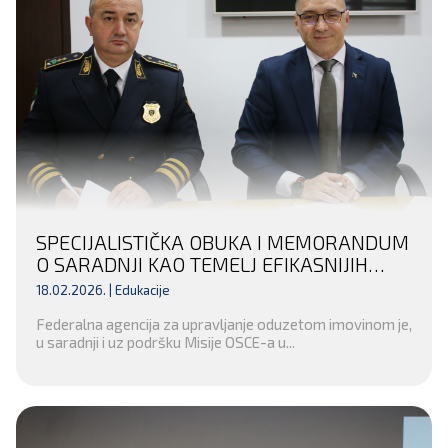
SPECIJALISTIČKA OBUKA I MEMORANDUM
O SARADNJI KAO TEMELJ EFIKASNIJIH
FINANSIJSKIH ISTRAGA U TUZLANSKOM
18.02.2026. |
Edukacije
KANTONU
Federalna agencija za upravljanje oduzetom imovinom je,
u saradnji i uz podršku Misije OSCE-a u...