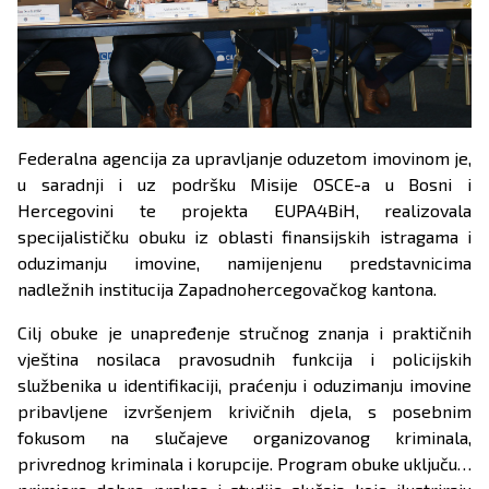
Federalna agencija za upravljanje oduzetom imovinom je,
u saradnji i uz podršku Misije OSCE-a u Bosni i
Hercegovini te projekta EUPA4BiH, realizovala
specijalističku obuku iz oblasti finansijskih istragama i
oduzimanju imovine, namijenjenu predstavnicima
nadležnih institucija Zapadnohercegovačkog kantona.
Cilj obuke je unapređenje stručnog znanja i praktičnih
vještina nosilaca pravosudnih funkcija i policijskih
službenika u identifikaciji, praćenju i oduzimanju imovine
pribavljene izvršenjem krivičnih djela, s posebnim
fokusom na slučajeve organizovanog kriminala,
privrednog kriminala i korupcije. Program obuke uključuje