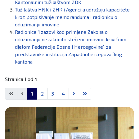
Kantonalnim tužilaštvom ZDK
Tužilaštva HNK i ZHK i Agencija udružuju kapacitete
kroz potpisivanje memoranduma i radionicu o
oduzimanju imovine
Radionica “Izazovi kod primjene Zakona o
oduzimanju nezakonito stečene imovine krivičnim
djelom Federacije Bosne i Hercegovine” za
predstavnike institucija Zapadnohercegovačkog
kantona
Stranica 1 od 4
1
2
3
4