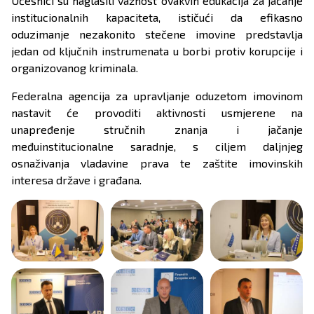
Učesnici su naglasili važnost ovakvih edukacija za jačanje
institucionalnih kapaciteta, ističući da efikasno
oduzimanje nezakonito stečene imovine predstavlja
jedan od ključnih instrumenata u borbi protiv korupcije i
organizovanog kriminala.
Federalna agencija za upravljanje oduzetom imovinom
nastavit će provoditi aktivnosti usmjerene na
unapređenje stručnih znanja i jačanje
međuinstitucionalne saradnje, s ciljem daljnjeg
osnaživanja vladavine prava te zaštite imovinskih
interesa države i građana.