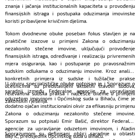
znanja i jačanja institucionalnih kapaciteta u provođenju
finansijskih istraga i postupaka oduzimanja imovinske
koristi pribavljene krivičnim djelima.
Tokom dvodnevne obuke poseban fokus stavljen je na
praktične izazove u primjeni Zakona o oduzimanju
nezakonito stečene imovine, uključujući provođenje
finansijskih istraga, određivanje i realizaciju privremenih
mjera osiguranja, kao i postupanje po pravosnažnim
sudskim odlukama o oduzimanju imovine. Kroz analizu
konkretnih primjera iz sudske i tužilačke prakse
U okviru specijalističke obuke potpisan je i Sporazum o
učesnicima su predstavljeni aktuelni stavovi sudova,
saradnji između Federalne agencije za upravljanje
relevantna sudska praksa i najčešće dileme u primjeni
oduzetom imovinom i Općinskog suda u Bihaću, čime je
zakonskih rješenja.
dodatno ojačan institucionalni okvir za efikasniju primjenu
Zakona o oduzimanju nezakonito stečene imovine.
Sporazum su potpisali Emir Bašić, direktor Federalne
agencije za upravljanje oduzetom imovinom, i Aladin
Sporazumom su definisani oblici saradnje u oblasti
Bajrić, predsjednik Općinskog suda u Bihaću.