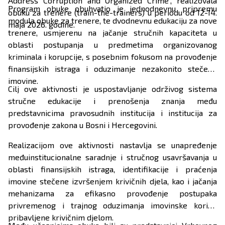
Address Corruption and Organized Crime“, realizovala
Program obuke obuhvatio je jednodnevnu pripremu
obuku za trenere (train-the-trainers) u periodu od 12-14.
modula obuke za trenere, te dvodnevnu edukaciju za nove
maja 2026. godine.
trenere, usmjerenu na jačanje stručnih kapaciteta u
oblasti postupanja u predmetima organizovanog
kriminala i korupcije, s posebnim fokusom na provođenje
finansijskih istraga i oduzimanje nezakonito stečene
imovine.
Cilj ove aktivnosti je uspostavljanje održivog sistema
stručne edukacije i prenošenja znanja među
predstavnicima pravosudnih institucija i institucija za
provođenje zakona u Bosni i Hercegovini.
Realizacijom ove aktivnosti nastavlja se unapređenje
međuinstitucionalne saradnje i stručnog usavršavanja u
oblasti finansijskih istraga, identifikacije i praćenja
imovine stečene izvršenjem krivičnih djela, kao i jačanja
mehanizama za efikasno provođenje postupaka
privremenog i trajnog oduzimanja imovinske koristi
pribavljene krivičnim djelom.