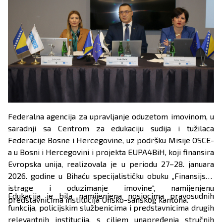
Federalna agencija za upravljanje oduzetom imovinom, u
saradnji sa Centrom za edukaciju sudija i tužilaca
Federacije Bosne i Hercegovine, uz podršku Misije OSCE-
a u Bosni i Hercegovini i projekta EUPA4BiH, koji finansira
Evropska unija, realizovala je u periodu 27–28. januara
2026. godine u Bihaću specijalističku obuku „Finansijske
istrage i oduzimanje imovine“, namijenjenu
Edukacija je bila namijenjena nosiocima pravosudnih
predstavnicima institucija Unsko-sanskog kantona.
funkcija, policijskim službenicima i predstavnicima drugih
relevantnih institucija, s ciljem unapređenja stručnih