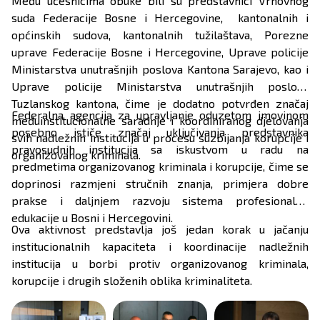
Među učesnicima obuke bili su predstavnici Vrhovnog
suda Federacije Bosne i Hercegovine, kantonalnih i
općinskih sudova, kantonalnih tužilaštava, Porezne
uprave Federacije Bosne i Hercegovine, Uprave policije
Ministarstva unutrašnjih poslova Kantona Sarajevo, kao i
Uprave policije Ministarstva unutrašnjih poslova
Tuzlanskog kantona, čime je dodatno potvrđen značaj
Federalna agencija za upravljanje oduzetom imovinom
međuinstitucionalne saradnje i koordiniranog djelovanja
posebno ističe značaj uključivanja predstavnika
svih nadležnih institucija u procesu suzbijanja korupcije i
pravosudnih institucija sa iskustvom u radu na
organizovanog kriminala.
predmetima organizovanog kriminala i korupcije, čime se
doprinosi razmjeni stručnih znanja, primjera dobre
prakse i daljnjem razvoju sistema profesionalne
edukacije u Bosni i Hercegovini.
Ova aktivnost predstavlja još jedan korak u jačanju
institucionalnih kapaciteta i koordinacije nadležnih
institucija u borbi protiv organizovanog kriminala,
korupcije i drugih složenih oblika kriminaliteta.