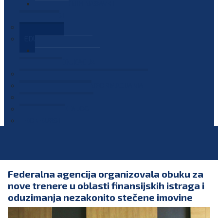
PLAN JAVNIH NABAVKI
OGLASI
GALERIJA
EDUKACIJE
PREZENTACIJE
PLAN EDUKACIJA
KONTAKT
VODIČ ZA PRISTUP INFORMACIJAMA
PRIJAVI KORUPCIJU
DIGITALNI KATALOG
KONKURSI
Federalna agencija organizovala obuku za
nove trenere u oblasti finansijskih istraga i
oduzimanja nezakonito stečene imovine