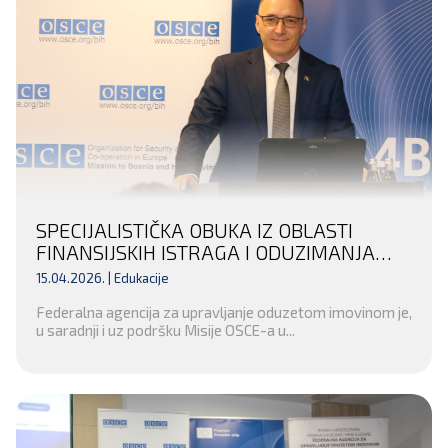
SPECIJALISTIČKA OBUKA IZ OBLASTI
FINANSIJSKIH ISTRAGA I ODUZIMANJA
NEZAKONITO STEČENE IMOVINE ZA
15.04.2026. |
Edukacije
INSTITUCIJE POSAVSKOG KANTONA I
Federalna agencija za upravljanje oduzetom imovinom je,
KANTONA 10
u saradnji i uz podršku Misije OSCE-a u...