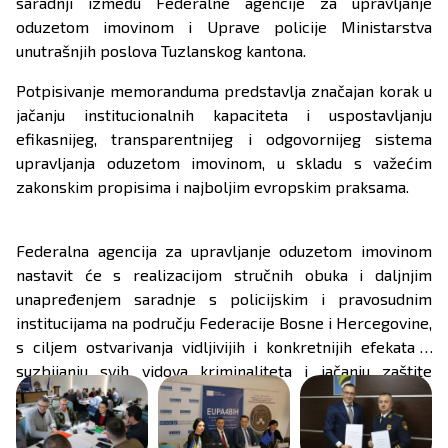
saradnji između Federalne agencije za upravljanje
oduzetom imovinom i Uprave policije Ministarstva
unutrašnjih poslova Tuzlanskog kantona.
Potpisivanje memoranduma predstavlja značajan korak u
jačanju institucionalnih kapaciteta i uspostavljanju
efikasnijeg, transparentnijeg i odgovornijeg sistema
upravljanja oduzetom imovinom, u skladu s važećim
zakonskim propisima i najboljim evropskim praksama.
Federalna agencija za upravljanje oduzetom imovinom
nastavit će s realizacijom stručnih obuka i daljnjim
unapređenjem saradnje s policijskim i pravosudnim
institucijama na području Federacije Bosne i Hercegovine,
s ciljem ostvarivanja vidljivijih i konkretnijih efekata u
suzbijanju svih vidova kriminaliteta i jačanju zaštite
javnog interesa.