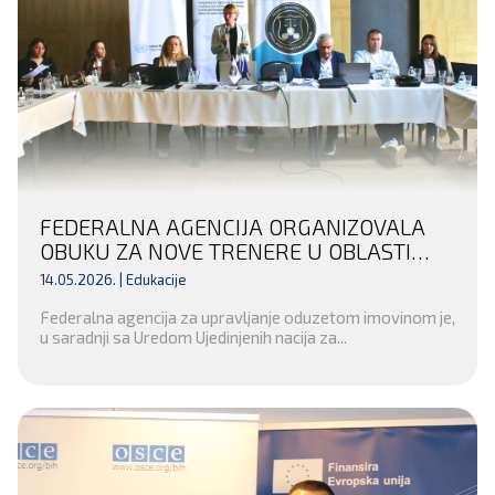
FEDERALNA AGENCIJA ORGANIZOVALA
OBUKU ZA NOVE TRENERE U OBLASTI
FINANSIJSKIH ISTRAGA I ODUZIMANJA
14.05.2026. |
Edukacije
NEZAKONITO STEČENE IMOVINE
Federalna agencija za upravljanje oduzetom imovinom je,
u saradnji sa Uredom Ujedinjenih nacija za...