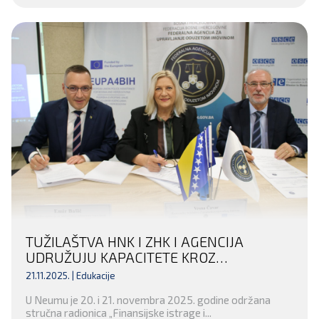
TUŽILAŠTVA HNK I ZHK I AGENCIJA
UDRUŽUJU KAPACITETE KROZ
POTPISIVANJE MEMORANDUMA I
21.11.2025. |
Edukacije
RADIONICU O ODUZIMANJU IMOVINE
U Neumu je 20. i 21. novembra 2025. godine održana
stručna radionica „Finansijske istrage i...