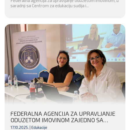
Federalna agencija za upravljanje oduzetom imovinom, u
PREDSTAVNIKE INSTITUCIJA
saradnji sa Centrom za edukaciju sudija i...
ZAPADNOHERCEGOVAČKOG KANTONA
FEDERALNA AGENCIJA ZA UPRAVLJANJE
ODUZETOM IMOVINOM ZAJEDNO SA
UDRUŽENJEM TUŽILACA U FEDERACIJI
17.10.2025. |
Edukacije