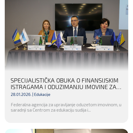
SPECIJALISTIČKA OBUKA O FINANSIJSKIM
ISTRAGAMA I ODUZIMANJU IMOVINE ZA
INSTITUCIJE UNSKO-SANSKOG KANTONA
28.01.2026. |
Edukacije
– POTPISAN SPORAZUM O SARADNJI SA
Federalna agencija za upravljanje oduzetom imovinom, u
OPĆINSKIM SUDOM U BIHAĆU
saradnji sa Centrom za edukaciju sudija i...