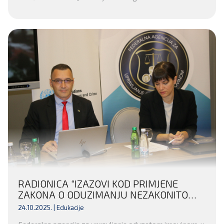
RADIONICA “IZAZOVI KOD PRIMJENE
ZAKONA O ODUZIMANJU NEZAKONITO
STEČENE IMOVINE KRIVIČNIM DJELOM
24.10.2025. |
Edukacije
FEDERACIJE BOSNE I HERCEGOVINE” ZA