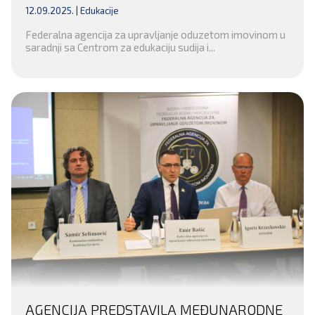
STEČENE IMOVINE U FEDERACIJI BIH
12.09.2025. |
Edukacije
Federalna agencija za upravljanje oduzetom imovinom u
saradnji sa Centrom za edukaciju sudija i...
AGENCIJA PREDSTAVILA MEĐUNARODNE