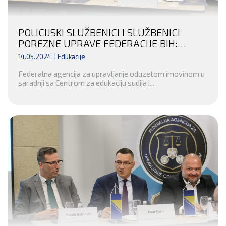
POLICIJSKI SLUŽBENICI I SLUŽBENICI
POREZNE UPRAVE FEDERACIJE BIH:
ZAJEDNO U BORBI PROTIV
14.05.2024. |
Edukacije
ORGANIZOVANOG KRIMINALA I
Federalna agencija za upravljanje oduzetom imovinom u
KORUPCIJE
saradnji sa Centrom za edukaciju sudija i...