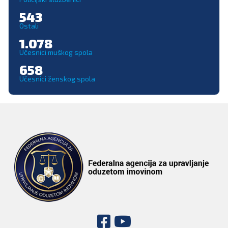
543
Ostali
1.078
Učesnici muškog spola
658
Učesnici ženskog spola