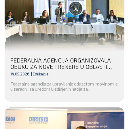
FEDERALNA AGENCIJA ORGANIZOVALA
OBUKU ZA NOVE TRENERE U OBLASTI
FINANSIJSKIH ISTRAGA I ODUZIMANJA
14.05.2026. |
Edukacije
NEZAKONITO STEČENE IMOVINE
Federalna agencija za upravljanje oduzetom imovinom je,
u saradnji sa Uredom Ujedinjenih nacija za...