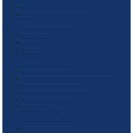
SEKTOR ZA MATERIJALNO-FINANSIJSKE POSLOVE
MEĐUNARODNA SURADNJA
ČESTO POSTAVLJENA PITANJA
VIJESTI
SAOPŠTENJA ZA JAVNOST
INTERVJUI
GOVORI
NAJAVE
DOKUMENTI
ZAKONI
PODZAKONSKI AKTI
STRATEŠKI DOKUMENTI I AKCIONI PLANOVI
MEĐUNARODNI DOKUMENTI
MEMORANDUMI I SPORAZUMI
INTERNI AKTI AGENCIJE
ARHIVA
JAVNE NABAVKE I OGLASI
JAVNE NABAVKE