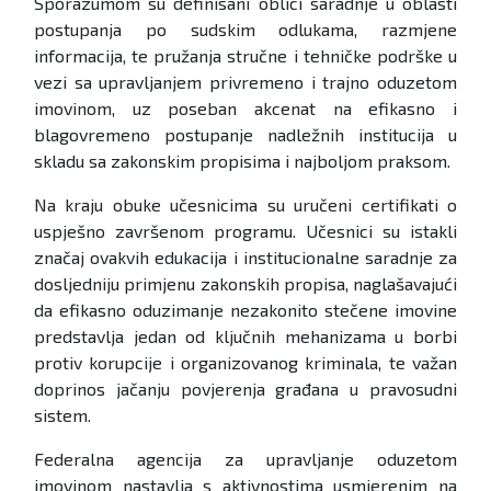
Sporazumom su definisani oblici saradnje u oblasti
postupanja po sudskim odlukama, razmjene
informacija, te pružanja stručne i tehničke podrške u
vezi sa upravljanjem privremeno i trajno oduzetom
imovinom, uz poseban akcenat na efikasno i
blagovremeno postupanje nadležnih institucija u
skladu sa zakonskim propisima i najboljom praksom.
Na kraju obuke učesnicima su uručeni certifikati o
uspješno završenom programu. Učesnici su istakli
značaj ovakvih edukacija i institucionalne saradnje za
dosljedniju primjenu zakonskih propisa, naglašavajući
da efikasno oduzimanje nezakonito stečene imovine
predstavlja jedan od ključnih mehanizama u borbi
protiv korupcije i organizovanog kriminala, te važan
doprinos jačanju povjerenja građana u pravosudni
sistem.
Federalna agencija za upravljanje oduzetom
imovinom nastavlja s aktivnostima usmjerenim na