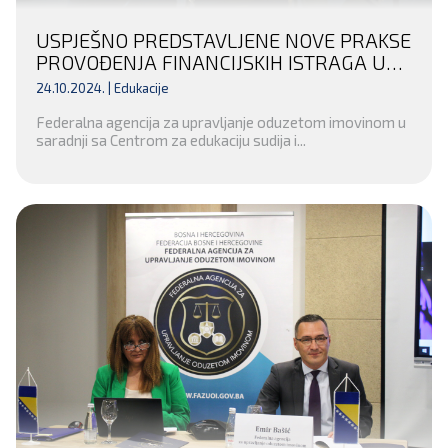
USPJEŠNO PREDSTAVLJENE NOVE PRAKSE
PROVOĐENJA FINANCIJSKIH ISTRAGA U
KANTONALNOM TUŽILAŠTVU KANTONA
24.10.2024. |
Edukacije
SARAJEVO
Federalna agencija za upravljanje oduzetom imovinom u
saradnji sa Centrom za edukaciju sudija i...