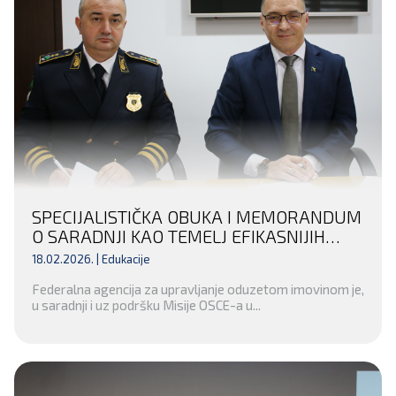
SPECIJALISTIČKA OBUKA I MEMORANDUM
O SARADNJI KAO TEMELJ EFIKASNIJIH
FINANSIJSKIH ISTRAGA U TUZLANSKOM
18.02.2026. |
Edukacije
KANTONU
Federalna agencija za upravljanje oduzetom imovinom je,
u saradnji i uz podršku Misije OSCE-a u...