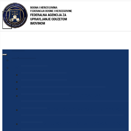
AGENCIJA
O AGENCIJI
DIREKTOR AGENCIJE
SEKRETAR AGENCIJE
SEKTOR ZA PREUZIMANJE I UPRAVLJANJE
ODUZETOM IMOVINOM
SEKTOR ZA STRATEŠKO PLANIRANJE, INFORMISANJE
I EDUKACIJU
SEKTOR ZA LJUDSKE POTENCIJALE, PRAVNE I OPĆE
POSLOVE