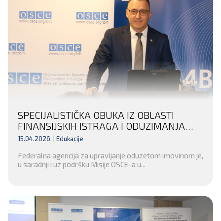
SPECIJALISTIČKA OBUKA IZ OBLASTI
FINANSIJSKIH ISTRAGA I ODUZIMANJA
NEZAKONITO STEČENE IMOVINE ZA
15.04.2026. |
Edukacije
INSTITUCIJE POSAVSKOG KANTONA I
Federalna agencija za upravljanje oduzetom imovinom je,
KANTONA 10
u saradnji i uz podršku Misije OSCE-a u...