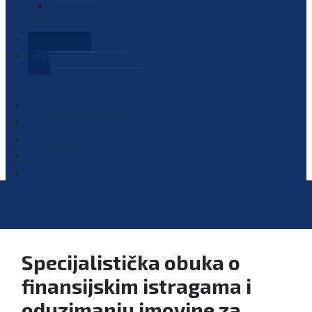
PLAN JAVNIH NABAVKI
OGLASI
GALERIJA
EDUKACIJE
PREZENTACIJE
PLAN EDUKACIJA
KONTAKT
VODIČ ZA PRISTUP INFORMACIJAMA
PRIJAVI KORUPCIJU
DIGITALNI KATALOG
KONKURSI
Specijalistička obuka o
finansijskim istragama i
oduzimanju imovine za