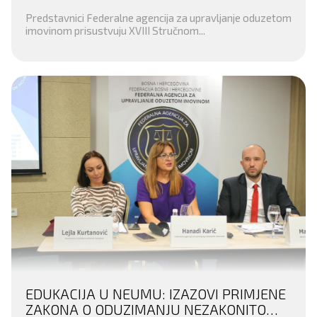
BIH I AIRE CENTROM ORGANIZUJE XVIII
Predstavnici Federalne agencija za upravljanje oduzetom
STRUČNO SAVJETOVANJE TUŽILACA
imovinom prisustvuju XVIII Stručnom...
EDUKACIJA U NEUMU: IZAZOVI PRIMJENE
ZAKONA O ODUZIMANJU NEZAKONITO