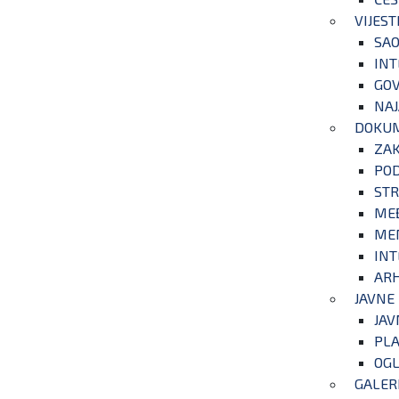
VIJEST
SAO
INT
GOV
NAJ
DOKU
ZA
POD
STR
ME
ME
INT
ARH
JAVNE
JAV
PLA
OGL
GALER