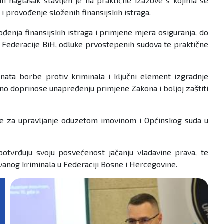
n naglasak stavljen je na praktične izazove s kojima se
 i provođenje složenih finansijskih istraga.
enja finansijskih istraga i primjene mjera osiguranja, do
a Federacije BiH, odluke prvostepenih sudova te praktične
nata borbe protiv kriminala i ključni element izgradnje
jno doprinose unapređenju primjene Zakona i boljoj zaštiti
ije za upravljanje oduzetom imovinom i Općinskog suda u
otvrđuju svoju posvećenost jačanju vladavine prava, te
ovanog kriminala u Federaciji Bosne i Hercegovine.