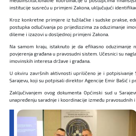
međuinstitucionalne koordinacije u postupcima finansij
institucije susreću u primjeni Zakona, uključujući identifi
Kroz konkretne primjere iz tužilačke i sudske prakse, ed
postupka odlučivanja po prijedlozima za oduzimanje imovi
dileme i izazovi u dosljednoj primjeni Zakona.
Na samom kraju, istaknuto je da efikasno oduzimanje ne
povjerenja građana u pravosudni sistem. Učesnici su nagla
imovinskih interesa države i građana.
U okviru završnih aktivnosti upriličeno je i potpisiva
Sarajevu, koji su potpisali direktor Agencije Emir Bašić i 
Zaključivanjem ovog dokumenta Općinski sud u Sarajevu
unapređenju saradnje i koordinacije između pravosudnih i d