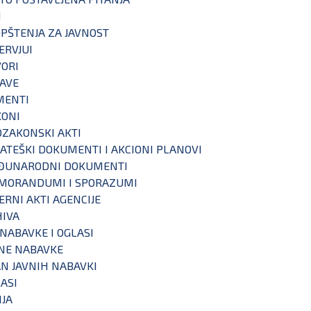
I
PŠTENJA ZA JAVNOST
ERVJUI
ORI
AVE
MENTI
KONI
ZAKONSKI AKTI
ATEŠKI DOKUMENTI I AKCIONI PLANOVI
ĐUNARODNI DOKUMENTI
MORANDUMI I SPORAZUMI
ERNI AKTI AGENCIJE
IVA
 NABAVKE I OGLASI
NE NABAVKE
N JAVNIH NABAVKI
ASI
IJA