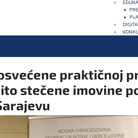
EDUKA
PRE
PLA
DIGIT
KONKU
posvećene praktičnoj p
ito stečene imovine p
Sarajevu