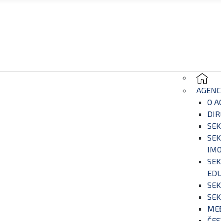
AGENC
O A
DIR
SEK
SEK
IM
SEK
EDU
SEK
SEK
ME
ČES