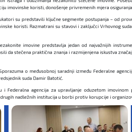
skih istraga i oduzimanja nezakonito stečene imovine. Poseba
kaciju imovinske koristi, donošenje privremenih mjera osiguranja
ukatori su predstavili ključne segmente postupanja – od provođ
nske koristi. Razmatrani su stavovi i zaključci Vrhovnog sud
zakonite imovine predstavlja jedan od najvažnijih instrume
sili da stečena praktična znanja i razmijenjena iskustva znača
nje Sporazuma o međusobnoj saradnji između Federalne agenc
predsjednik suda Damir Batotić.
 i Federalna agencija za upravljanje oduzetom imovinom p
rugih nadležnih institucija u borbi protiv korupcije i organiz