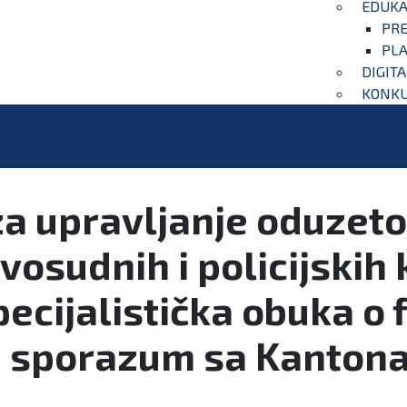
EDUKA
PRE
PLA
DIGIT
KONKU
za upravljanje oduze
vosudnih i policijskih 
cijalistička obuka o 
n sporazum sa Kantona