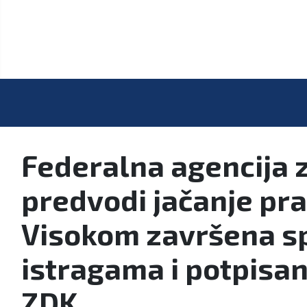
Federalna agencija 
predvodi jačanje pra
Visokom završena spe
istragama i potpisa
ZDK