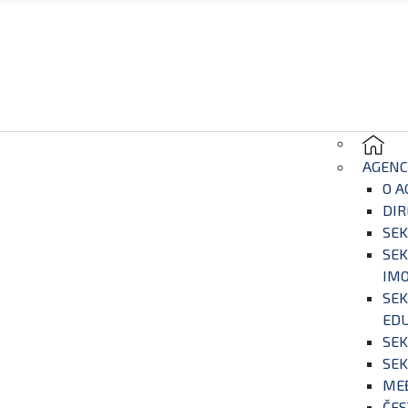
AGENC
O A
DIR
SEK
SEK
IM
SEK
EDU
SEK
SEK
ME
ČES