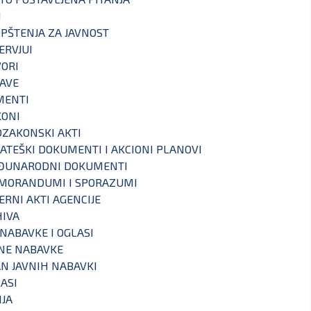
I
PŠTENJA ZA JAVNOST
ERVJUI
ORI
AVE
MENTI
KONI
ZAKONSKI AKTI
ATEŠKI DOKUMENTI I AKCIONI PLANOVI
ĐUNARODNI DOKUMENTI
MORANDUMI I SPORAZUMI
ERNI AKTI AGENCIJE
IVA
 NABAVKE I OGLASI
NE NABAVKE
N JAVNIH NABAVKI
ASI
IJA