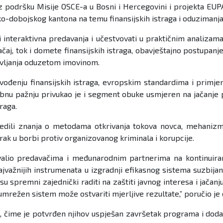
 podršku Misije OSCE-a u Bosni i Hercegovini i projekta EUPA
ičko-dobojskog kantona na temu finansijskih istraga i oduzimanj
ti interaktivna predavanja i učestvovati u praktičnim analizam
aj, tok i domete finansijskih istraga, obavještajno postupanje
ravljanja oduzetom imovinom.
vođenju finansijskih istraga, evropskim standardima i primje
nu pažnju privukao je i segment obuke usmjeren na jačanje pr
raga.
rijedili znanja o metodama otkrivanja tokova novca, mehanizm
orak u borbi protiv organizovanog kriminala i korupcije.
io predavačima i međunarodnim partnerima na kontinuiranoj 
najvažnijih instrumenata u izgradnji efikasnog sistema suzbij
 su spremni zajednički raditi na zaštiti javnog interesa i jačan
mrežen sistem može ostvariti mjerljive rezultate,” poručio je 
ti, čime je potvrđen njihov uspješan završetak programa i do