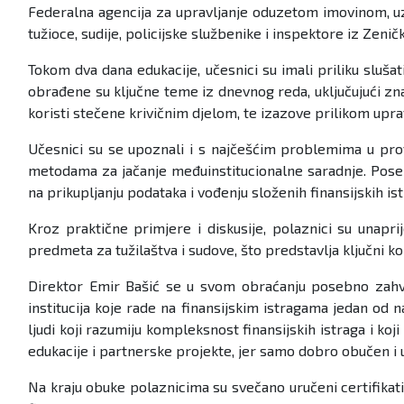
Federalna agencija za upravljanje oduzetom imovinom, uz
tužioce, sudije, policijske službenike i inspektore iz Zen
Tokom dva dana edukacije, učesnici su imali priliku sluša
obrađene su ključne teme iz dnevnog reda, uključujući znač
koristi stečene krivičnim djelom, te izazove prilikom up
Učesnici su se upoznali i s najčešćim problemima u pro
metodama za jačanje međuinstitucionalne saradnje. Poseb
na prikupljanju podataka i vođenju složenih finansijskih ist
Kroz praktične primjere i diskusije, polaznici su unap
predmeta za tužilaštva i sudove, što predstavlja ključni k
Direktor Emir Bašić se u svom obraćanju posebno zahval
institucija koje rade na finansijskim istragama jedan od 
ljudi koji razumiju kompleksnost finansijskih istraga i koji
edukacije i partnerske projekte, jer samo dobro obučen i u
Na kraju obuke polaznicima su svečano uručeni certifika