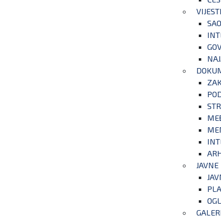
VIJEST
SAO
INT
GOV
NAJ
DOKU
ZA
POD
STR
ME
ME
INT
ARH
JAVNE
JAV
PLA
OGL
GALER