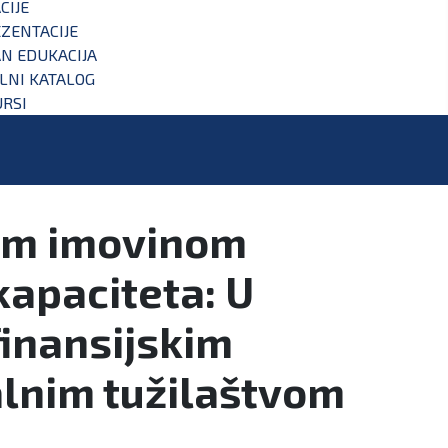
CIJE
ZENTACIJE
N EDUKACIJA
ALNI KATALOG
RSI
tom imovinom
kapaciteta: U
finansijskim
lnim tužilaštvom