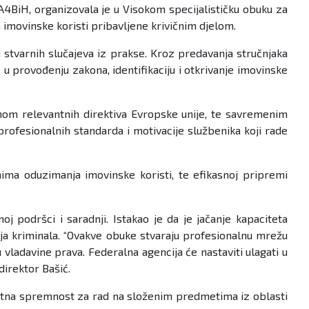
4BiH, organizovala je u Visokom specijalističku obuku za
a imovinske koristi pribavljene krivičnim djelom.
a stvarnih slučajeva iz prakse. Kroz predavanja stručnjaka
 u provođenju zakona, identifikaciju i otkrivanje imovinske
nom relevantnih direktiva Evropske unije, te savremenim
ofesionalnih standarda i motivacije službenika koji rade
ima oduzimanja imovinske koristi, te efikasnoj pripremi
podršci i saradnji. Istakao je da je jačanje kapaciteta
anja kriminala. “Ovakve obuke stvaraju profesionalnu mrežu
ju vladavine prava. Federalna agencija će nastaviti ulagati u
direktor Bašić.
datna spremnost za rad na složenim predmetima iz oblasti