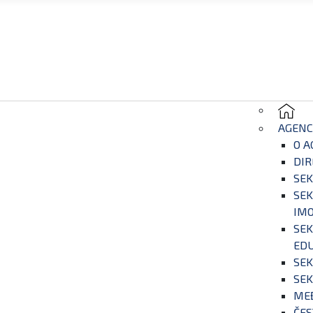
AGENC
O A
DIR
SEK
SEK
IM
SEK
EDU
SEK
SEK
ME
ČES