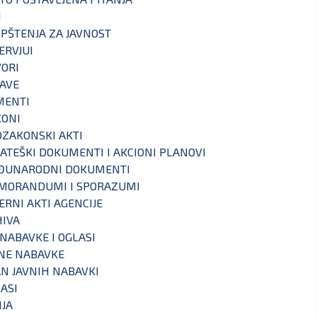
I
PŠTENJA ZA JAVNOST
ERVJUI
ORI
AVE
MENTI
KONI
ZAKONSKI AKTI
ATEŠKI DOKUMENTI I AKCIONI PLANOVI
ĐUNARODNI DOKUMENTI
MORANDUMI I SPORAZUMI
ERNI AKTI AGENCIJE
IVA
 NABAVKE I OGLASI
NE NABAVKE
N JAVNIH NABAVKI
ASI
IJA