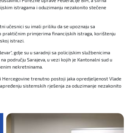
 predstavnici Porezne uprave Federacije BiH, a svrha
nancijskim istragama i oduzimanju nezakonito stečene
ni učesnici su imali priliku da se upoznaju sa
 praktičnim primjerima financijskih istraga, korištenju
koj istrazi.
levar“, gdje su u saradnji sa policijskim službenicima
na području Sarajeva, u vezi kojih je Kantonalni sud u
edenim nekretninama.
 i Hercegovine trenutno postoji jaka opredjeljenost Vlade
 unapređenju sistemskih rješenja za oduzimanje nezakonito