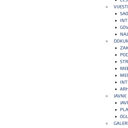
VIJEST
SAO
INT
GOV
NAJ
DOKU
ZA
POD
STR
ME
ME
INT
ARH
JAVNE
JAV
PLA
OGL
GALER