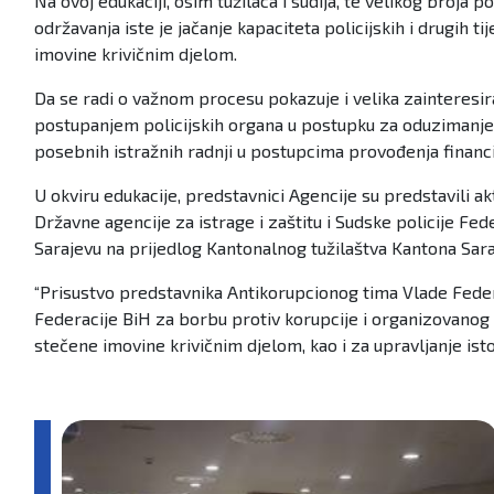
Na ovoj edukaciji, osim tužilaca i sudija, te velikog broja 
održavanja iste je jačanje kapaciteta policijskih i drugih t
imovine krivičnim djelom.
Da se radi o važnom procesu pokazuje i velika zainteresira
postupanjem policijskih organa u postupku za oduzimanje im
posebnih istražnih radnji u postupcima provođenja financijs
U okviru edukacije, predstavnici Agencije su predstavili akt
Državne agencije za istrage i zaštitu i Sudske policije Fed
Sarajevu na prijedlog Kantonalnog tužilaštva Kantona Sa
“Prisustvo predstavnika Antikorupcionog tima Vlade Federa
Federacije BiH za borbu protiv korupcije i organizovanog 
stečene imovine krivičnim djelom, kao i za upravljanje istom