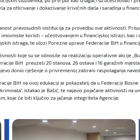
policijskih službenika, po prvi put kao izlagači su učestvovali i
ijela za otkrivanje i dokazivanje krivičnih djela i saradnja u fi
nost pravosudnih institucija za provedbu ove aktivnosti. Prisut
ovinske koristi – učestvovanjem u financijskoj istrazi, kao i o
kih istraga, te ulozi Porezne uprave Federacije BiH u financijs
ivnosti koje su se odnosile na realizaciju operativne akcije „Bu
eracije BiH preuzeli 20 stanova, 26 ostava i 16 garažnih mjesta 
rajevo donio rješenje o privremenoj zabrani raspolaganja nav
cije BiH na ovoj edukaciji je pokazatelj da u Federaciji Bosne
kriminala”, istakao je Bašić, te najavio pojačane aktivnosti na
, koje će biti ključno za jačanje integriteta Agencije.